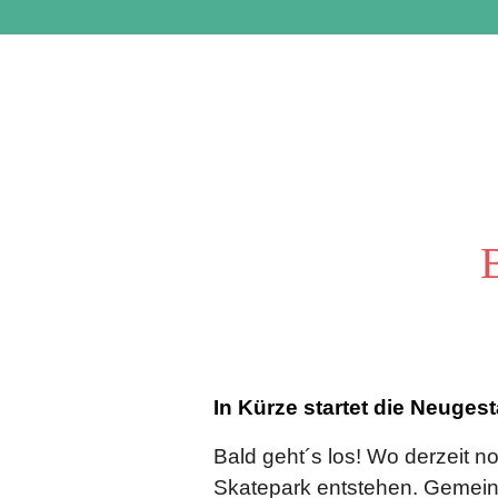
Skip to main content
In Kürze startet die Neuges
Bald geht´s los! Wo derzeit no
Skatepark entstehen. Gemei