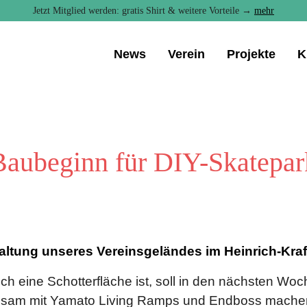
Jetzt Mitglied werden: gratis Shirt & weitere Vorteile →
mehr
News
Verein
Projekte
K
Baubeginn für DIY-Skatepar
taltung unseres Vereinsgeländes im Heinrich-Kraf
ch eine Schotterfläche ist, soll in den nächsten Woch
nsam mit Yamato Living Ramps und Endboss mache